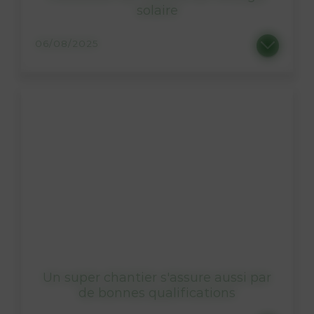
solaire
06/08/2025
L’énergie est notre avenir, le solaire aussi. S’il est devenu nettement plus accessible, le marché du solaire évolue...
Un super chantier s'assure aussi par
de bonnes qualifications