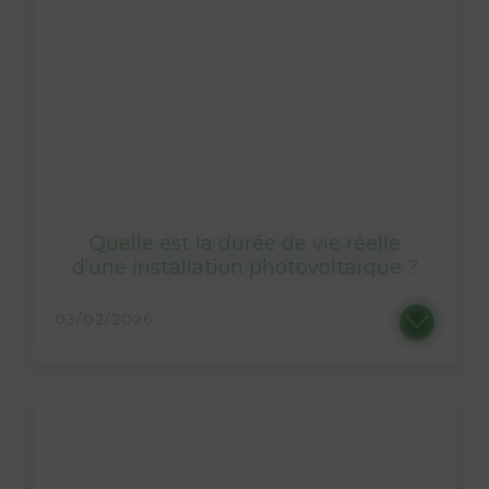
Quelle est la durée de vie réelle
d’une installation photovoltaïque ?
03/02/2026
Quelle est la durée de vie réelle d’une installation photovoltaïque ? Lorsque l’on envisage...