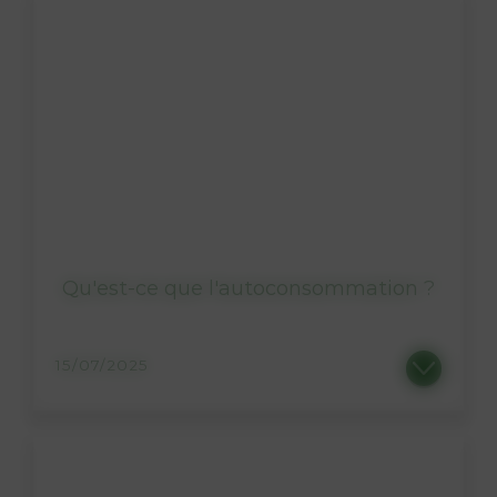
Qu'est-ce que l'autoconsommation ?
15/07/2025
Vous vous intéressez à l’énergie solaire ? Saviez-vous qu’elle vous permet d’être à la fois...