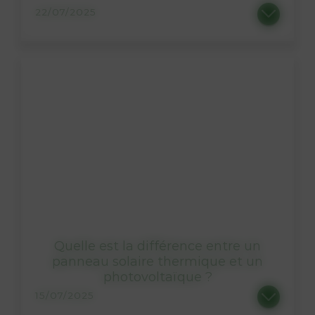
22/07/2025
Qualification IRVE, RGE QualiPV, ou encore garantie décennale autant de noms qui assurent un savoir-faire technique unique. Arborées...
Quelle est la différence entre un
panneau solaire thermique et un
photovoltaïque ?
15/07/2025
Lorsque l’on évoque l’énergie solaire, on pense souvent “panneau solaire”. Et pourtant, nous entendons souvent...