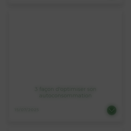
3 façon d'optimiser son
autoconsommation
15/07/2025
Vous vous intéressez à l’énergie solaire ? Saviez-vous qu’en plus d’être renouvelable et responsable,...