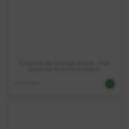
Evolution de l'énergie solaire : tout
savoir sur le micro-onduleur
23/09/2025
L’énergie solaire a connu de très grandes avancées ces dernières années. Intégration, composition et...