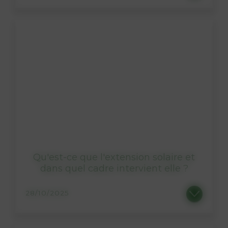
Qu'est-ce que l'extension solaire et
dans quel cadre intervient elle ?
28/10/2025
Le saviez-vous ? Il est tout à fait possible de faire évoluer votre installation solaire. Parce que votre foyer et votre consommation...