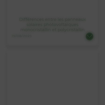
Différences entre les panneaux
solaires photovoltaïques
monocristallin et polycristallin
19/08/2025
Faire le choix de l’énergie solaire, c’est faire le choix d’une technologie de pointe en termes d’équipement....