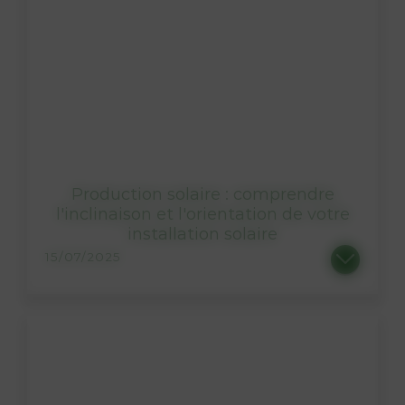
Production solaire : comprendre
l'inclinaison et l'orientation de votre
installation solaire
15/07/2025
Lorsque l’on évoque votre projet solaire, vous vous demandez bien souvent si elle sera rentable ou non. Et dans certains cas, vous...