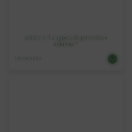
Existe-t-il 2 types de panneaux
solaires ?
09/09/2025
Lorsque l’on évoque l’énergie solaire, on pense souvent “panneau solaire”. Et pourtant, il existe aussi le...