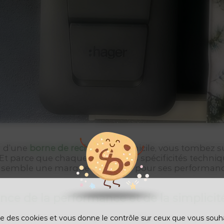
n d’une
borne de recharge
à domicile, vous tombez s
t parce que chaque borne à ses spécificités techniqu
emble une marque reconnue pour ses performances e
iance de la performance et de la simplicit
lus particulièrement la gamme
Witty
, sont conçues 
ise des cookies et vous donne le contrôle sur ceux que vous souh