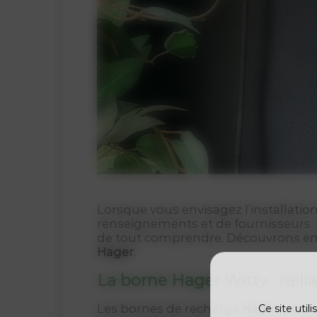
Lorsque vous envisagez l’installatio
renseignements et de fournisseurs. E
de tout comprendre. Découvrons ens
Hager
.
La borne Hager Witty : l’all
Les bornes de recharge
Hager
, et p
Ce site util