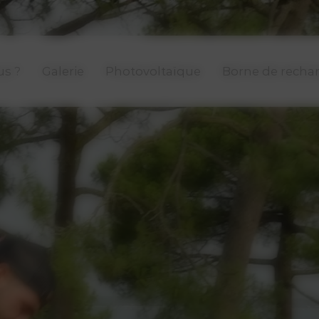
s ?
Galerie
Photovoltaïque
Borne de recha