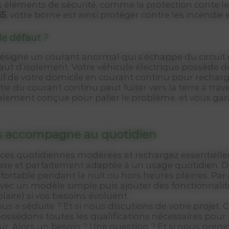
s éléments de sécurité, comme la protection conte le
55
, votre borne est ainsi protéger contre les incendie 
de défaut ?
désigne un courant anormal qui s’échappe du circuit é
faut d’isolement. Votre véhicule électrique possède d
f de votre domicile en courant continu pour recharger
 du courant continu peut fuiter vers la terre à trav
alement conçue pour palier le problème, et vous gar
us accompagne au quotidien
ances quotidiennes modérées et rechargez essentiell
lexe et parfaitement adaptée à un usage quotidien. D
rtable pendant la nuit ou hors heures pleines. Par ail
avec un modèle simple puis ajouter des fonctionnalité
aire) si vos besoins évoluent.
us a séduite ? Et si nous discutions de votre projet
possédons toutes les qualifications nécessaires pour 
r. Alors un besoin ? Une question ? Et si nous pren