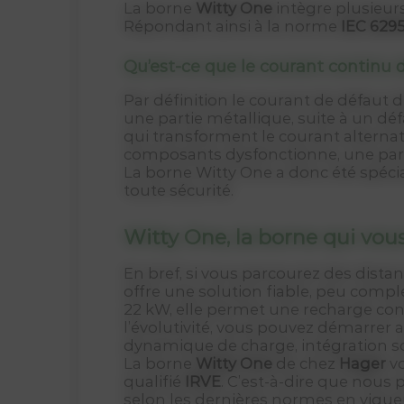
La borne
Witty One
intègre plusieur
Répondant ainsi à la norme
IEC 629
Qu’est-ce que le courant continu 
Par définition le courant de défaut 
une partie métallique, suite à un dé
qui transforment le courant alternati
composants dysfonctionne, une partie
La borne Witty One a donc été spéci
toute sécurité.
Witty One, la borne qui vo
En bref, si vous parcourez des dist
offre une solution fiable, peu comp
22 kW, elle permet une recharge confo
l’évolutivité, vous pouvez démarrer 
dynamique de charge, intégration sol
La borne
Witty One
de chez
Hager
vo
qualifié
IRVE
. C’est-à-dire que nous 
selon les dernières normes en vigueu