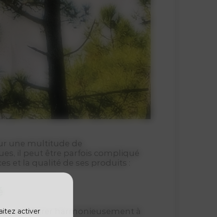
ur une multitude de
es, il peut être parfois compliqué
t la qualité de ses produits :
é
pour s’intégrer harmonieusement à
aitez activer