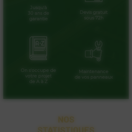
Jusqu’à
Devis gratuit
30 ans de
sous 72h
garantie
On s’occupe de
Maintenance
votre projet
de vos panneaux
de A à Z
NOS
STATISTIQUES