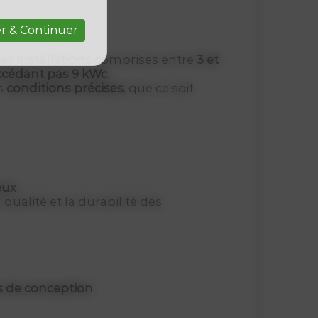
r & Continuer
es installations comprises entre
3 et
’excédant pas 9 kWc
.
rs
conditions précises
, que ce soit
eux
qualité et la durabilité des
 de conception
.