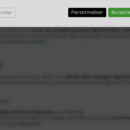
Personnaliser
Accepte
ermer
e
TVA
appliqué aux projets solaires était de
20%
pour l
emplace pour
tous les projets solaires résidentiels n
pplicable, votre installation doit répondre à plusieu
ne
extension solaire
.
s
e gouvernement a défini un
cahier des charges rigour
 et environnementaux précis, pensés pour garantir la 
que
les photovoltaïques
eux-mêmes.
e l’environnement, en respectant de nouvelles
normes
ont pas dépasser :