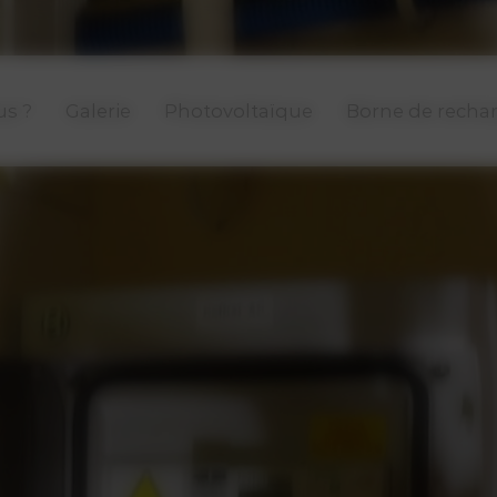
s ?
Galerie
Photovoltaïque
Borne de recha