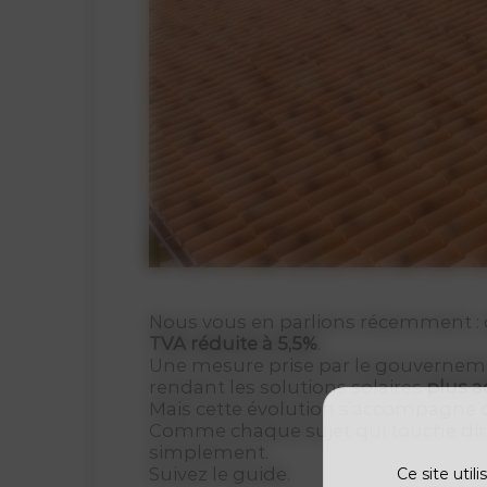
Nous vous en parlions récemment : 
TVA réduite à 5,5%
.
Une mesure prise par le gouverne
rendant les solutions solaires
plus a
Mais cette évolution s’accompagne
Comme chaque sujet qui touche direc
simplement.
Suivez le guide.
Ce site util