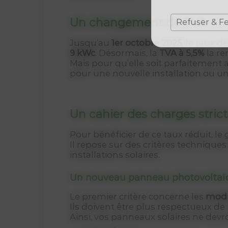
Un changement de TVA
Refuser & F
Jusqu’au
1er octobre 2025
, le taux d
9 kWc
. Désormais, la
TVA à 5,5%
la r
Mais pour qu’elle soit parfaitement a
pour une nouvelle installation ou u
Un cahier des charges strict
Pour bénéficier de ce taux réduit, l
Il repose sur des critères techniques
installations solaires.
Un nouveau panneau photovoltaï
Le premier critère concerne les
modu
Ils doivent être plus respectueux d
Ainsi, vos panneaux solaires ne devr