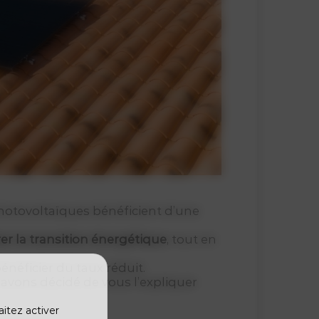
s photovoltaïques bénéficient d’une
er la transition énergétique
, tout en
bénéficier du taux réduit.
avons décidé de vous l’expliquer
aitez activer