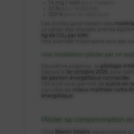
14 mg / watt
pour l’argent,
0,1 %
pour le plomb,
0,01 %
pour le cadmium.
Ces limites garantissent des
matéria
Le cahier des charges précise égal
kg de CO₂ par kWc
.
Une avancée importante vers des ins
Une installation piloter par un ass
Deuxième exigence : le
pilotage intel
Depuis le
1er octobre 2025
, pour bén
de gestion énergétique connectée
.
Cet outil vous permet de
suivre en 
concrète de
mieux maîtriser votre é
énergétique
.
Piloter sa consommation en 
Chez
Bassin Solaire
, nous croyons qu’