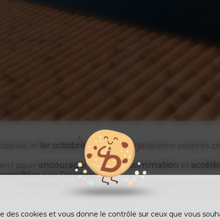
depuis le
1er octobre 2025
, les installations solaire
ment pour
encourager l’autoconsommation
et
accélér
ccessibles aux Français
.
 d’un
cahier des charges plus strict
, à respecter pour 
tement à notre actualité, chez Bassin Solaire, nous 
ise des cookies et vous donne le contrôle sur ceux que vous souh