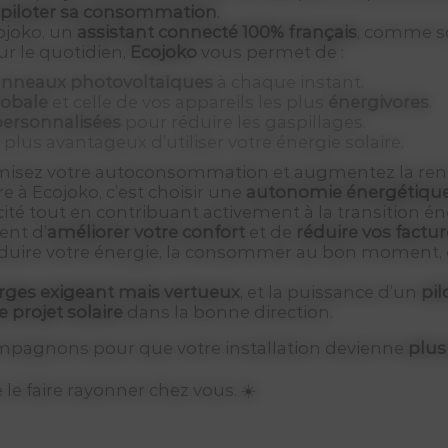
 piloter sa consommation
.
ojoko, un
assistant connecté 100% français
, comme so
ur le quotidien,
Ecojoko
vous permet de :
panneaux photovoltaïques
à chaque instant.
obale
et celle de vos appareils les plus
énergivores
.
ersonnalisées
pour réduire les gaspillages.
e plus avantageux d’utiliser votre énergie solaire.
misez votre autoconsommation et augmentez la rentabi
re à Ecojoko, c’est choisir une
autonomie énergétique 
ricité tout en contribuant activement à la transition é
nt d’
améliorer votre confort
et de
réduire vos factu
duire votre énergie, la consommer au bon moment, et
arges exigeant mais vertueux
, et la puissance d’un
pil
e projet solaire
dans la bonne direction.
mpagnons pour que votre installation devienne
plus
 le faire rayonner chez vous. ☀️