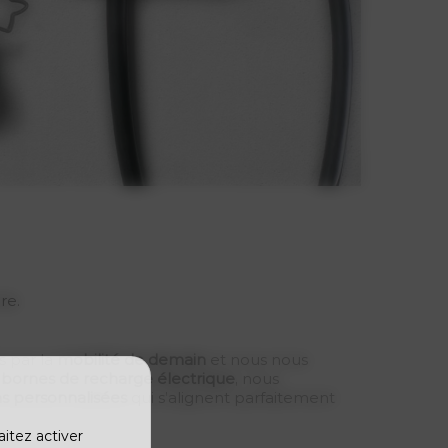
ore.
 par la
mobilité de demain
et nous nous
e bornes de recharge électrique
, nous
ns personnalisées
qui s’alignent parfaitement
aitez activer