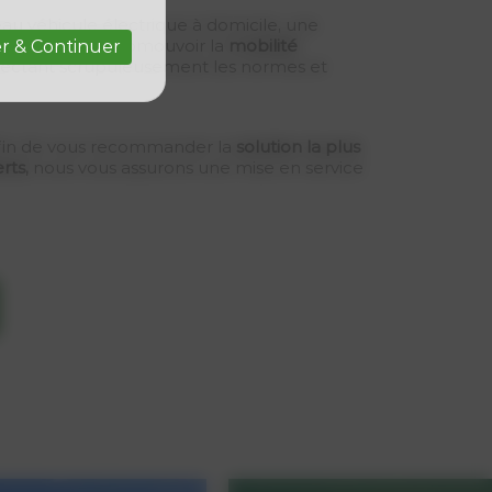
au véhicule électrique à domicile, une
ité souhaitant promouvoir la
mobilité
r & Continuer
pectant scrupuleusement les normes et
fin de vous recommander la
solution la plus
rts,
nous vous assurons une mise en service