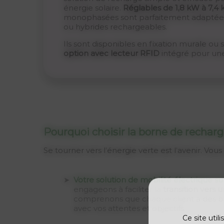
énergie solaire.
Réglables de 1,8 kW à 7,4 
monophasées sont parfaitement adaptées 
ou hybrides rechargeables.
Ils sont disponibles en fixation murale ou
option avec lecteur RFID
intégré pour une 
Pourquoi choisir la borne de recharg
Se tourner vers l’énergie verte est l’avenir. Vo
Votre solution de mobilité électrique s
engageons à faciliter la
transition vers u
comprenons que chaque client a des be
avec vos attentes et objectifs.
Ce site util