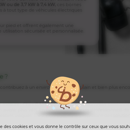
kW ou de 3,7 kW à 7,4 kW,
ces bornes
à tout type de véhicules électriques
 sur pied et offrent également une
utilisation sécurisée et personnalisée.
e ?
us contribuez à un environnement plus sain et bien plus enc
ur mesure
: Chez BASSIN SOLAIRE, nous sommes passionnés
n avenir plus vert
. En tant qu'
installateurs professionnels d
soins uniques. C’est pourquoi nous proposons des
solutio
ise des cookies et vous donne le contrôle sur ceux que vous souh