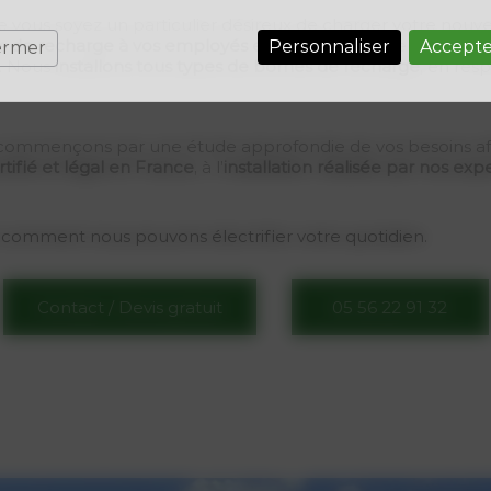
e vous soyez un particulier désireux de charger votre nouve
 de recharge à vos employés et visiteurs
, ou une collectiv
Personnaliser
Accepte
ermer
t. Nous
installons tous types de bornes de recharge
, en res
commençons par une étude approfondie de vos besoins a
tifié et légal en France
, à l’
installation réalisée par nos expe
 comment nous pouvons électrifier votre quotidien.
Contact / Devis gratuit
05 56 22 91 32