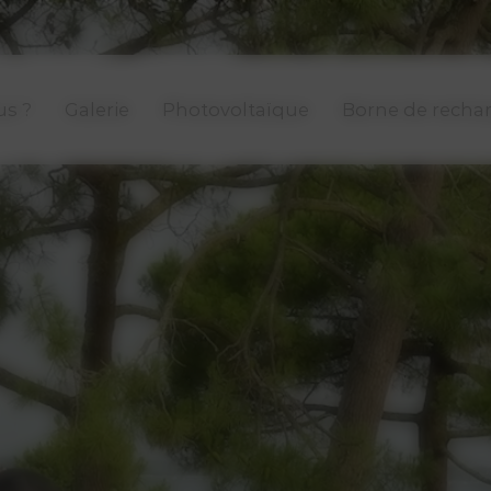
s ?
Galerie
Photovoltaïque
Borne de recha