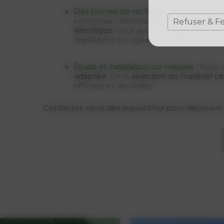
Des bornes de recharge pour tous
: Qu
entreprise cherchant à offrir des
options
Refuser & F
électrique
, nous avons ce qu’il vous fau
législations en vigueur en France.
Étude et installation sur mesure
: Nous 
adaptée
. De la
sélection du matériel cer
efficace et sécurisée.
Contactez-nous dès aujourd’hui pour découvrir