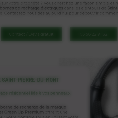
e
sur votre propriété ? Vous cherchez une façon simple et 
e bornes de recharge électriques
dans les alentours de
Sain
e. Contactez-nous dès aujourd’hui pour découvrir comment 
Contact / Devis gratuit
05 56 22 91 32
E SAINT-PIERRE-DU-MONT
age résidentiel liée à vos panneaux
 borne de recharge de la marque
o et Green'Up Premium
offrent une
r votre domicile tout en utilisant votre