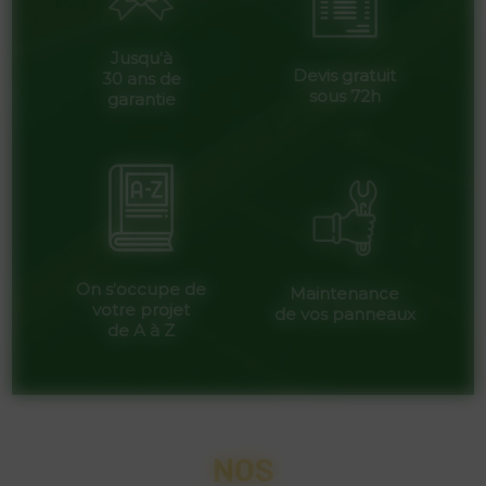
Jusqu’à
Devis gratuit
30 ans de
sous 72h
garantie
On s’occupe de
Maintenance
votre projet
de vos panneaux
de A à Z
NOS