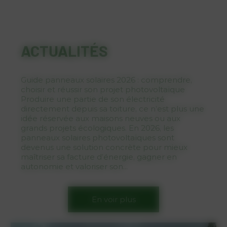
ACTUALITÉS
Guide panneaux solaires 2026 : comprendre,
choisir et réussir son projet photovoltaïque
Produire une partie de son électricité
directement depuis sa toiture, ce n’est plus une
idée réservée aux maisons neuves ou aux
grands projets écologiques. En 2026, les
panneaux solaires photovoltaïques sont
devenus une solution concrète pour mieux
maîtriser sa facture d’énergie, gagner en
autonomie et valoriser son...
En voir plus